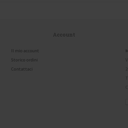
Account
Il mio account
M
Storico ordini
V
Contattaci
2
T
C