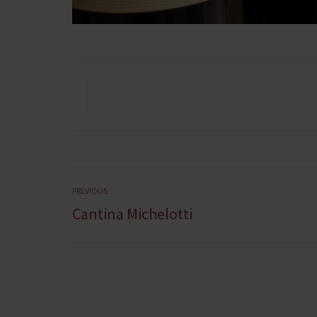
Navigazione
Previous
PREVIOUS
Cantina Michelotti
articoli
post: