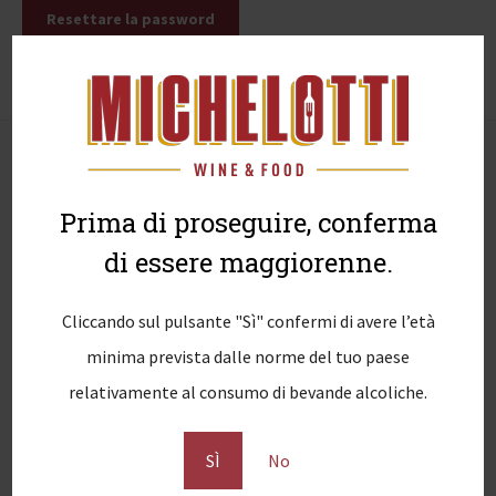
Resettare la password
Informazioni
Prima di proseguire, conferma
Condizioni generali di vendita
di essere maggiorenne.
Spese di spedizione
Informativa sulla Privacy
Cliccando sul pulsante "Sì" confermi di avere l’età
Informativa sui Cookie
minima prevista dalle norme del tuo paese
Mappa del sito
relativamente al consumo di bevande alcoliche.
Account
SÌ
No