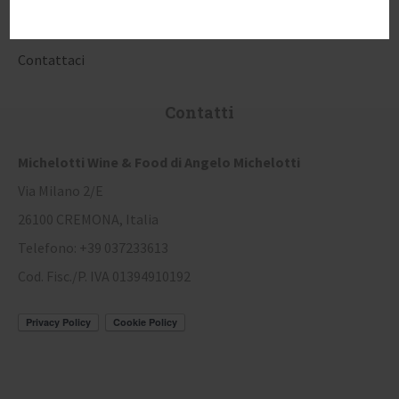
Il mio account
Storico ordini
Contattaci
Contatti
Michelotti Wine & Food di Angelo Michelotti
Via Milano 2/E
26100 CREMONA, Italia
Telefono: +39 037233613
Cod. Fisc./P. IVA 01394910192