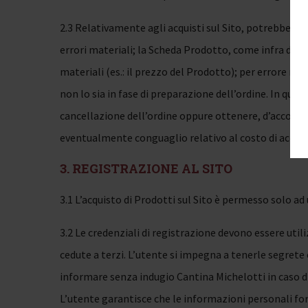
2.3 Relativamente agli acquisti sul Sito, potrebbe ver
errori materiali; la Scheda Prodotto, come infra defi
materiali (es.: il prezzo del Prodotto); per errore ma
non lo sia in fase di preparazione dell’ordine. In quest
cancellazione dell’ordine oppure ottenere, d’accordo
eventualmente conguaglio relativo al costo di acquis
3. REGISTRAZIONE AL SITO
3.1 L’acquisto di Prodotti sul Sito è permesso solo ad 
3.2 Le credenziali di registrazione devono essere ut
cedute a terzi. L’utente si impegna a tenerle segrete
informare senza indugio Cantina Michelotti in caso di
L’utente garantisce che le informazioni personali for