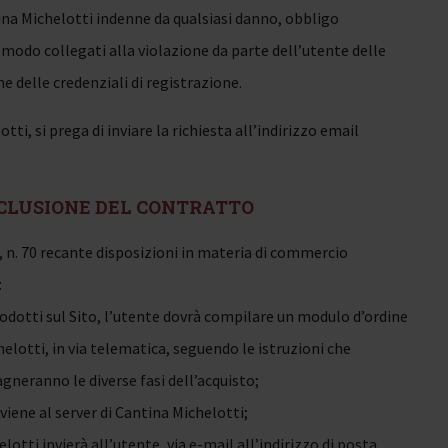
ina Michelotti indenne da qualsiasi danno, obbligo
i modo collegati alla violazione da parte dell’utente delle
e delle credenziali di registrazione.
tti, si prega di inviare la richiesta all’indirizzo email
NCLUSIONE DEL CONTRATTO
3, n. 70 recante disposizioni in materia di commercio
:
Prodotti sul Sito, l’utente dovrà compilare un modulo d’ordine
lotti, in via telematica, seguendo le istruzioni che
gneranno le diverse fasi dell’acquisto;
viene al server di Cantina Michelotti;
otti invierà all’utente, via e-mail all’indirizzo di posta