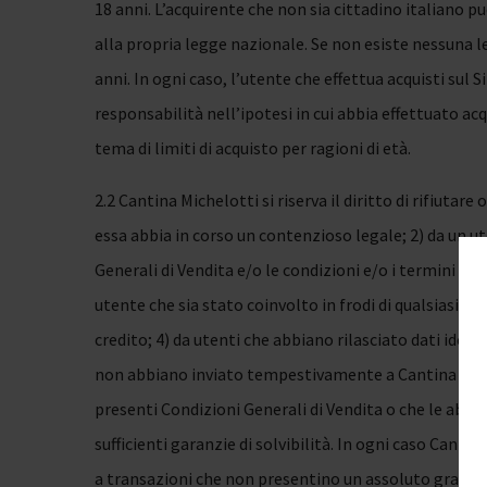
18 anni. L’acquirente che non sia cittadino italiano 
alla propria legge nazionale. Se non esiste nessuna 
anni. In ogni caso, l’utente che effettua acquisti sul
responsabilità nell’ipotesi in cui abbia effettuato acq
tema di limiti di acquisto per ragioni di età.
2.2 Cantina Michelotti si riserva il diritto di rifiutar
essa abbia in corso un contenzioso legale; 2) da un u
Generali di Vendita e/o le condizioni e/o i termini di 
utente che sia stato coinvolto in frodi di qualsiasi tip
credito; 4) da utenti che abbiano rilasciato dati iden
non abbiano inviato tempestivamente a Cantina Michel
presenti Condizioni Generali di Vendita o che le abbi
sufficienti garanzie di solvibilità. In ogni caso Cantina 
a transazioni che non presentino un assoluto grado d