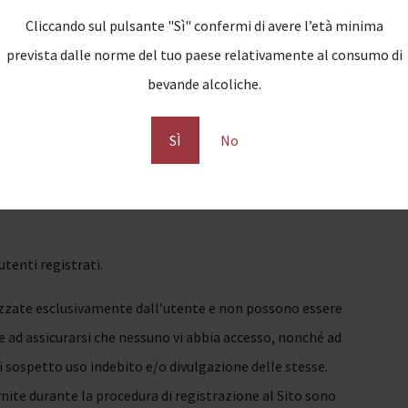
Cliccando sul pulsante "Sì" confermi di avere l’età minima
ificarsi che: il procedimento di acquisto contenga uno o più
prevista dalle norme del tuo paese relativamente al consumo di
nita, contenga informazioni non corrette per errori
bevande alcoliche.
teriale un Prodotto sia indicato come disponibile e invece
i casi, oppure in casi simili, l’utente può chiedere la
SÌ
No
 con Cantina Michelotti, un Prodotto diverso, previo
to.
utenti registrati.
ilizzate esclusivamente dall’utente e non possono essere
 e ad assicurarsi che nessuno vi abbia accesso, nonché ad
 sospetto uso indebito e/o divulgazione delle stesse.
nite durante la procedura di registrazione al Sito sono