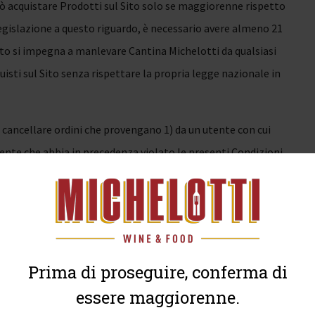
può acquistare Prodotti sul Sito solo se maggiorenne rispetto
legislazione a questo riguardo, è necessario avere almeno 21
 Sito si impegna a manlevare Cantina Michelotti da qualsiasi
uisti sul Sito senza rispettare la propria legge nazionale in
e o cancellare ordini che provengano 1) da un utente con cui
tente che abbia in precedenza violato le presenti Condizioni
un contratto di acquisto con Cantina Michelotti; 3) da un
o e, in particolare, in frodi relative a pagamenti con carta di
tificativi falsi, incompleti o comunque inesatti ovvero che
otti i documenti dalla stessa richiesti in base alle
ano inviato documenti non validi; 5) da utenti che non diano
Prima di proseguire, conferma di
Michelotti si riserva il diritto di cancellare gli ordini riferiti
essere maggiorenne.
i genuinità.