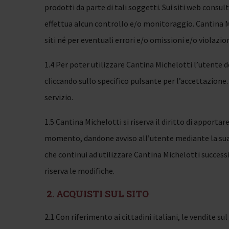
prodotti da parte di tali soggetti. Sui siti web consu
effettua alcun controllo e/o monitoraggio. Cantina M
siti né per eventuali errori e/o omissioni e/o violazion
1.4 Per poter utilizzare Cantina Michelotti l’utente
cliccando sullo specifico pulsante per l’accettazione.
servizio.
1.5 Cantina Michelotti si riserva il diritto di apporta
momento, dandone avviso all’utente mediante la sua 
che continui ad utilizzare Cantina Michelotti succes
riserva le modifiche.
2. ACQUISTI SUL SITO
2.1 Con riferimento ai cittadini italiani, le vendite s