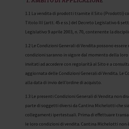
1. AMBITO DI APPLICAZIONE
1.1 La vendita di prodotti tramite il Sito (Prodotti) c
Titolo III (artt. 45 e ss.) del Decreto Legislativo 6 
Legislativo 9 aprile 2003, n. 70, contenente la discip
1.2 Le Condizioni Generali di Vendita possono esser
condizioni saranno in vigore dal momento della loro 
invitati ad accedere con regolarità al Sito e a consult
aggiornata delle Condizioni Generali di Vendita. Le Co
alla data di invio dell’ordine di acquisto.
1.3 Le presenti Condizioni Generali di Vendita non disc
parte di soggetti diversi da Cantina Michelotti che si
collegamenti ipertestuali. Prima di effettuare transa
le loro condizioni di vendita. Cantina Michelotti non è