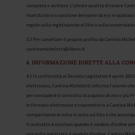
complete e veritiere. L’utente accetta di tenere Cant
risarcitorio e/o sanzione derivante da e/o in qualsias
regole sulla registrazione al Sito o sulla conservazion
3.3 Per cancellare il proprio profilo da Cantina Michelo
cantinamichelotti@libero.it
.
4. INFORMAZIONE DIRETTE ALLA CO
4.1 In conformità al Decreto Legislativo 9 aprile 200
elettronico, Cantina Michelotti informa l’utente che
per concludere il contratto di acquisto di uno o più 
in formato elettronico e trasmetterlo a Cantina Miche
compariranno di volta in volta sul Sito e che accompa
il contratto è concluso quando il modulo d’ordine per
una volta registrato il modulo d’ordine, Cantina Michel