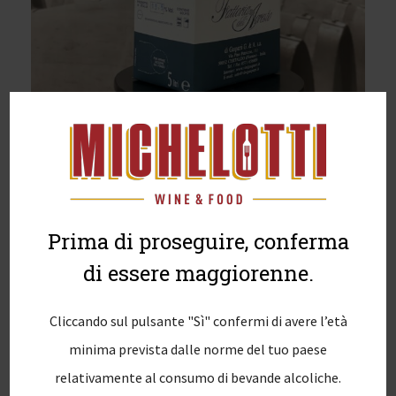
Prima di proseguire, conferma
di essere maggiorenne.
Cliccando sul pulsante "Sì" confermi di avere l’età
N
Previous
minima prevista dalle norme del tuo paese
PREVIOUS
Vino Rosato Toscano I.G.T. Fattoria
a
post:
relativamente al consumo di bevande alcoliche.