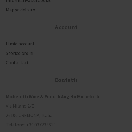
i
Informativa sui Cookie
Mappa del sito
c
o
Account
l
i
Il mio account
Storico ordini
Contattaci
Contatti
Michelotti Wine & Food di Angelo Michelotti
Via Milano 2/E
26100 CREMONA, Italia
Telefono: +39 037233613