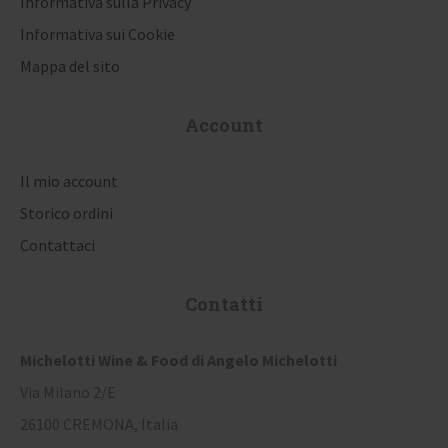
Informativa sulla Privacy
t
Informativa sui Cookie
i
Mappa del sito
c
Account
o
l
Il mio account
i
Storico ordini
Contattaci
Contatti
Michelotti Wine & Food di Angelo Michelotti
Via Milano 2/E
26100 CREMONA, Italia