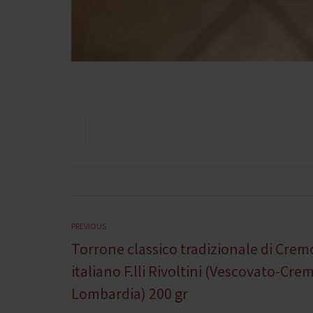
Navigazione
Previous
PREVIOUS
Torrone classico tradizionale di Cre
articoli
post:
italiano F.lli Rivoltini (Vescovato-Cr
Lombardia) 200 gr