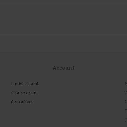
Account
Il mio account
M
Storico ordini
V
Contattaci
2
T
C