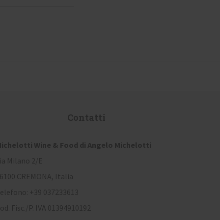
Contatti
ichelotti Wine & Food di Angelo Michelotti
ia Milano 2/E
6100 CREMONA, Italia
elefono: +39 037233613
od. Fisc./P. IVA 01394910192