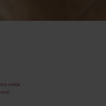
mona miele
emona-