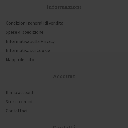
o
Informazioni
n
Condizioni generali di vendita
e
Spese di spedizione
a
Informativa sulla Privacy
r
Informativa sui Cookie
t
Mappa del sito
i
Account
c
o
Il mio account
l
Storico ordini
i
Contattaci
Contatti