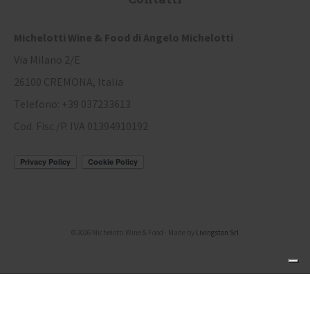
Michelotti Wine & Food di Angelo Michelotti
Via Milano 2/E
26100 CREMONA, Italia
Telefono: +39 037233613
Cod. Fisc./P. IVA 01394910192
©2026 Michelotti Wine & Food · Made by
Livingston Srl
Le tue preferenze relative alla privacy
Informativa sulla raccolta