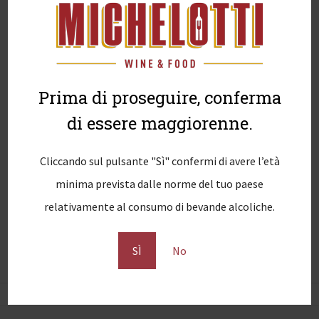
Prima di proseguire, conferma
di essere maggiorenne.
N
Previous
PREVIOUS
Cantina Michelotti
a
post:
Cliccando sul pulsante "Sì" confermi di avere l’età
v
minima prevista dalle norme del tuo paese
i
relativamente al consumo di bevande alcoliche.
g
SÌ
No
a
z
i