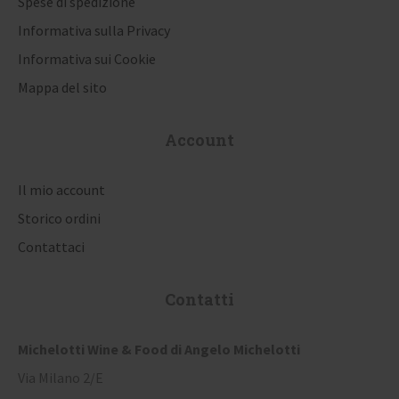
Spese di spedizione
t
Informativa sulla Privacy
i
Informativa sui Cookie
Mappa del sito
c
o
Account
l
i
Il mio account
Storico ordini
Contattaci
Contatti
Michelotti Wine & Food di Angelo Michelotti
Via Milano 2/E