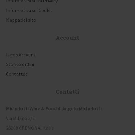
Informativa sulla Privacy
t
Informativa sui Cookie
i
Mappa del sito
c
Account
o
l
Il mio account
i
Storico ordini
Contattaci
Contatti
Michelotti Wine & Food di Angelo Michelotti
Via Milano 2/E
26100 CREMONA, Italia