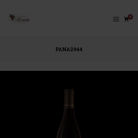
0
PANA2944