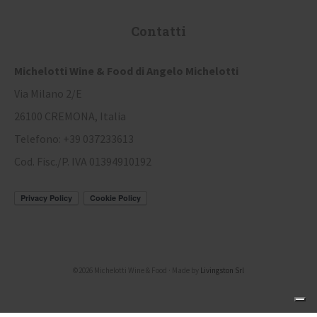
Contatti
Michelotti Wine & Food di Angelo Michelotti
Via Milano 2/E
26100 CREMONA, Italia
Telefono: +39 037233613
Cod. Fisc./P. IVA 01394910192
©2026 Michelotti Wine & Food · Made by
Livingston Srl