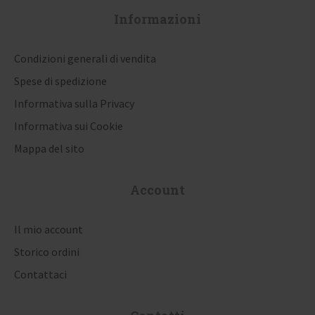
Informazioni
n
e
Condizioni generali di vendita
a
Spese di spedizione
r
Informativa sulla Privacy
t
Informativa sui Cookie
i
Mappa del sito
c
Account
o
l
Il mio account
i
Storico ordini
Contattaci