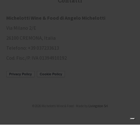
Contatti
Michelotti Wine & Food di Angelo Michelotti
Via Milano 2/E
26100 CREMONA, Italia
Telefono: +39 037233613
Cod. Fisc./P. IVA 01394910192
©2026 Michelotti Wine & Food · Made by
Livingston Srl
Le tue preferenze relative alla privacy
Informativa sulla raccolta