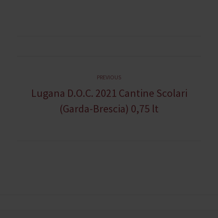
N
Previous
PREVIOUS
Lugana D.O.C. 2021 Cantine Scolari
a
post:
(Garda-Brescia) 0,75 lt
v
i
g
a
z
i
o