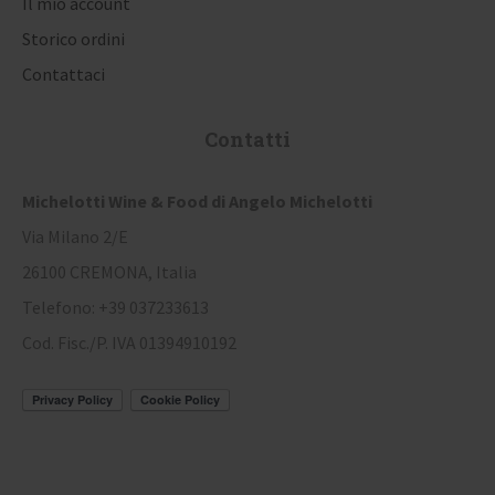
Il mio account
i
Storico ordini
Contattaci
Contatti
Michelotti Wine & Food di Angelo Michelotti
Via Milano 2/E
26100 CREMONA, Italia
Telefono: +39 037233613
Cod. Fisc./P. IVA 01394910192