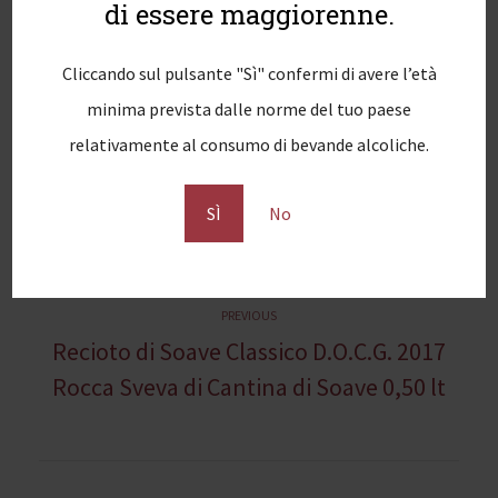
di essere maggiorenne.
Cliccando sul pulsante "Sì" confermi di avere l’età
minima prevista dalle norme del tuo paese
relativamente al consumo di bevande alcoliche.
SÌ
No
N
Previous
PREVIOUS
Recioto di Soave Classico D.O.C.G. 2017
a
post:
Rocca Sveva di Cantina di Soave 0,50 lt
v
i
g