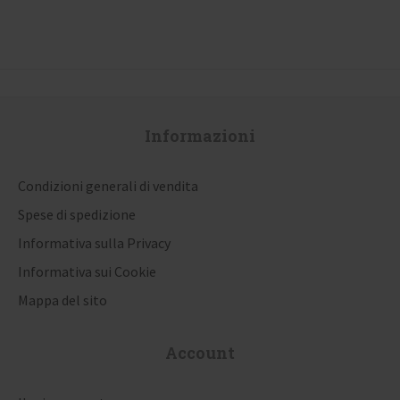
a
z
i
o
Informazioni
n
e
Condizioni generali di vendita
a
Spese di spedizione
r
Informativa sulla Privacy
t
Informativa sui Cookie
i
Mappa del sito
c
Account
o
l