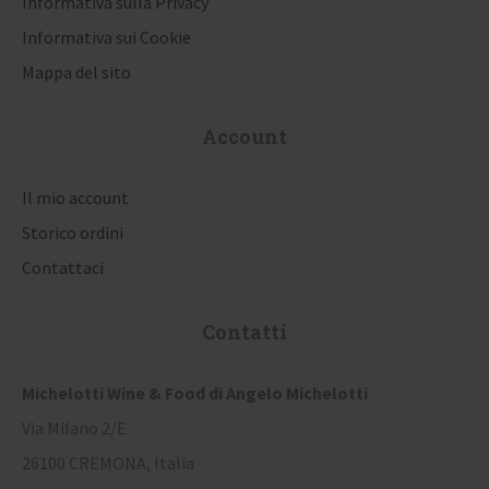
Informativa sulla Privacy
t
Informativa sui Cookie
i
Mappa del sito
c
Account
o
l
Il mio account
i
Storico ordini
Contattaci
Contatti
Michelotti Wine & Food di Angelo Michelotti
Via Milano 2/E
26100 CREMONA, Italia