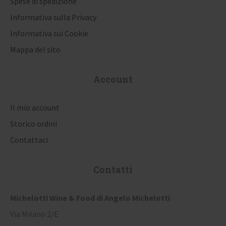
Spese di spedizione
t
Informativa sulla Privacy
i
Informativa sui Cookie
Mappa del sito
c
o
Account
l
i
Il mio account
Storico ordini
Contattaci
Contatti
Michelotti Wine & Food di Angelo Michelotti
Via Milano 2/E