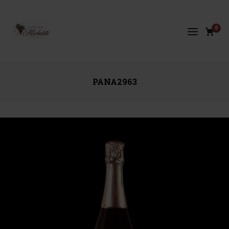
0
PANA2963