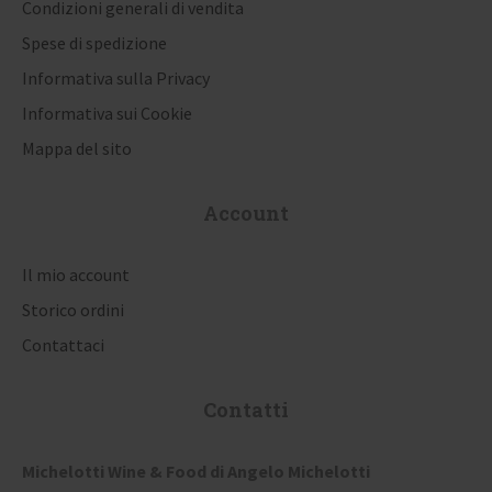
Condizioni generali di vendita
r
Spese di spedizione
t
Informativa sulla Privacy
i
Informativa sui Cookie
Mappa del sito
c
o
Account
l
i
Il mio account
Storico ordini
Contattaci
Contatti
Michelotti Wine & Food di Angelo Michelotti