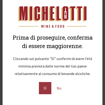
Prima di proseguire, conferma
di essere maggiorenne.
N
Previous
PREVIOUS
Cliccando sul pulsante "Sì" confermi di avere l’età
Vendita vini pregiati online
a
post:
minima prevista dalle norme del tuo paese
v
relativamente al consumo di bevande alcoliche.
i
g
SÌ
No
a