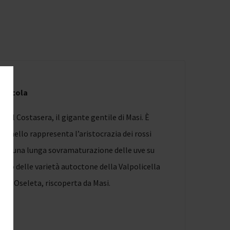
Agricola
el Costasera, il gigante gentile di Masi. È
runello rappresenta l’aristocrazia dei rossi
a con una lunga sovramaturazione delle uve su
e uso delle varietà autoctone della Valpolicella
nale Oseleta, riscoperta da Masi.