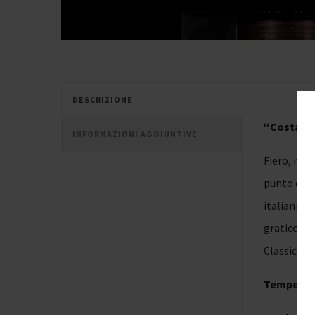
DESCRIZIONE
“Costaser
INFORMAZIONI AGGIUNTIVE
Fiero, mae
punto di r
italiani. 
graticci d
Classica C
Temperatu