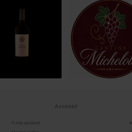
95
€
100,00
€
Account
Il mio account
M
Storico ordini
V