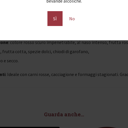
bevande alcoliche.
e alcolica
: 15,5% vol.
0-35 anni
SÌ
No
orvina, Rondinella, Oseleta, Molinara.
ione
: colore rosso scuro impenetrabile, al naso intenso, frutta ro
 frutta cotta, spezie dolci, chiodi di garofano,
o e secco.
nti
: Ideale con carni rosse, cacciagione e formaggi stagionati. Gr
Guarda anche...