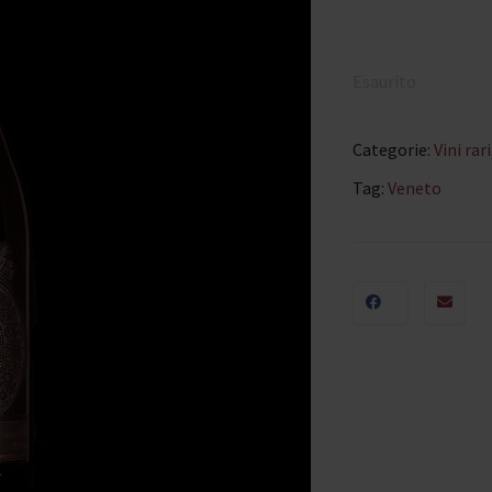
Esaurito
Categorie:
Vini rari
Tag:
Veneto