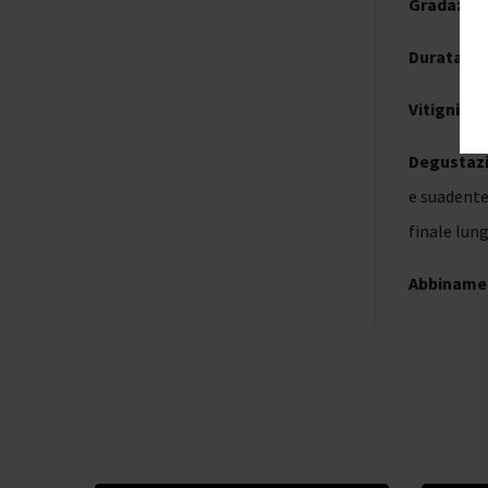
Gradazion
Durata
: 3
Vitigni
: C
Degustaz
e suadente,
finale lung
Abbiname