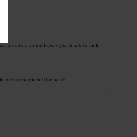
ssa surmatura, cannella, vaniglia, al palato caldo
adevole compagno del fine pasto.