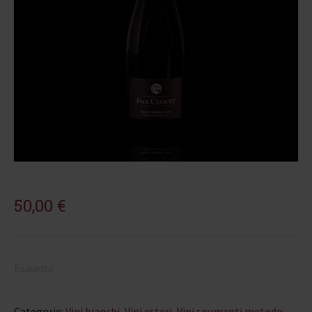
50,00
€
Esaurito
Categorie:
Vini bianchi
,
Vini esteri
,
Vini spumanti metodo