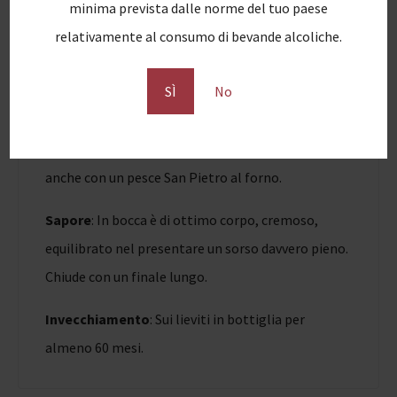
minima prevista dalle norme del tuo paese
minerali, fruttate e floreali.
relativamente al consumo di bevande alcoliche.
Abbinamenti
: Un prodotto con una struttura di
SÌ
No
tutto rispetto, che necessita quindi di
abbinamenti altrettanto elaborati. Con ostriche,
aragosta e caviale non si sbaglia mai; da provare
anche con un pesce San Pietro al forno.
Sapore
: In bocca è di ottimo corpo, cremoso,
equilibrato nel presentare un sorso davvero pieno.
Chiude con un finale lungo.
Invecchiamento
: Sui lieviti in bottiglia per
almeno 60 mesi.