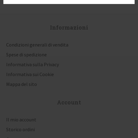
Informazioni
Condizioni generali di vendita
Spese di spedizione
Informativa sulla Privacy
Informativa sui Cookie
Mappa del sito
Account
Il mio account
Storico ordini