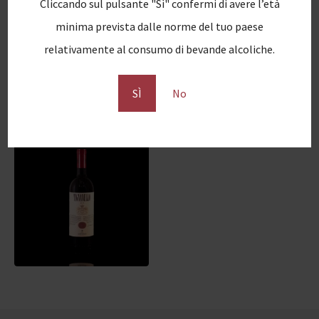
Alcool
: 12,0 %
Cliccando sul pulsante "Sì" confermi di avere l’età
minima prevista dalle norme del tuo paese
relativamente al consumo di bevande alcoliche.
SÌ
No
Guarda anche...