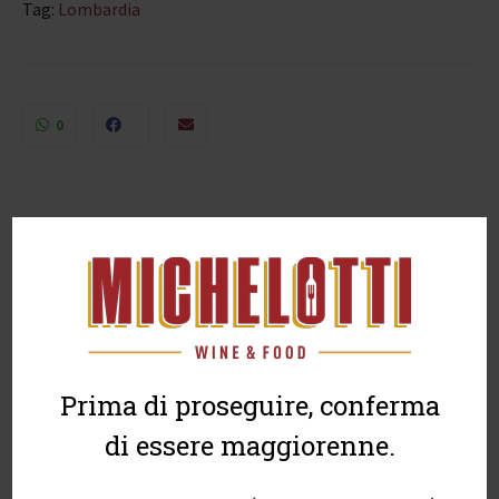
Tag:
Lombardia
0
DESCRIZIONE
INFORMAZIONI AGGIUNTIVE
Prima di proseguire, conferma
Vino Rosso Cantine Scolari (Lombardia-Lago di
di essere maggiorenne.
Garda)