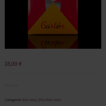
18,00
€
Esaurito
Categorie:
Vini rossi
,
Vini sfusi rossi