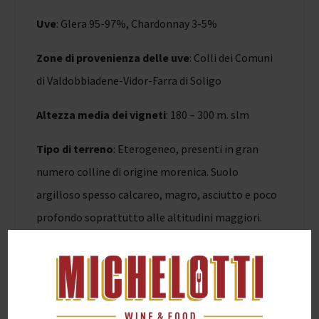
Uve
: Glera 95-97%, Chardonnay 3-5%
Zone di provenienza delle uve
: Colli dei Comuni
di Valdobbiadene-Vidor-Farra di Soligo
Altezza media dei vigneti
: 180 – 300 m. slm
Tipo di terreno
: Eterogeneo, presenti in gran
numero colline di origine morenica. Suolo
argilloso spesso calcareo, magro, asciutto e poco
profondo soprattutto alle altitudini maggiori.
Sistemi di allevamento
: Doppio capovolto,
Cappuccina.
Densità d’impianto
: 2500 -3500 piante per ha