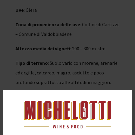
Uve
: Glera
Zona di provenienza delle uve
: Colline di Cartizze
– Comune di Valdobbiadene
Altezza media dei vigneti
: 200 – 300 m. slm
Tipo di terreno
: Suolo vario con morene, arenarie
ed argille, calcareo, magro, asciutto e poco
profondo soprattutto alle altitudini maggiori.
Sistemi di allevamento
: Doppio capovolto,
Cappuccina
Densità d’impianto
: 2500 -3500 piante per ha