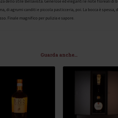
za dello stile Bellavista. Generose ed eleganti le note floreali di 
ma, di agrumi canditi e piccola pasticceria, poi. La bocca è spessa,
so. Finale magnifico per pulizia e sapore.
Guarda anche...
00
€
190,00
€