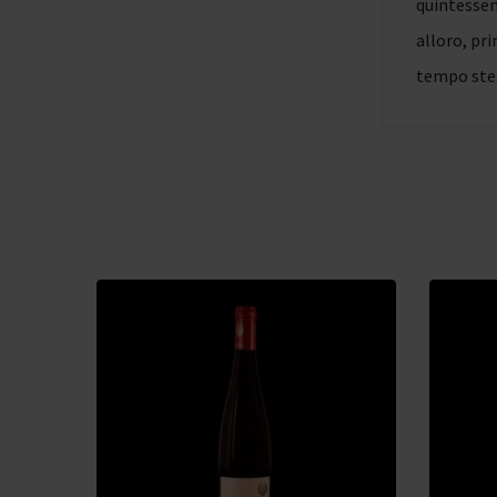
quintessen
alloro, pri
tempo stes
21,38
€
23,