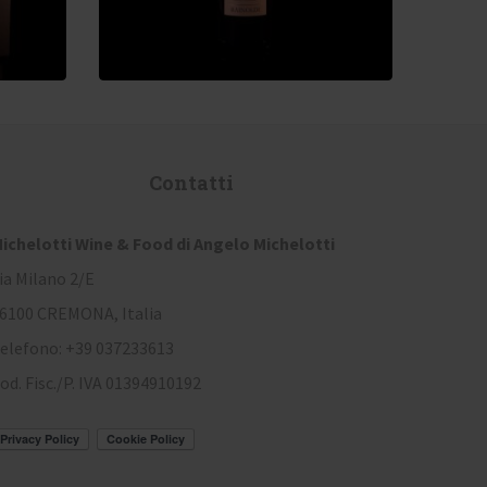
Contatti
ichelotti Wine & Food di Angelo Michelotti
ia Milano 2/E
6100 CREMONA, Italia
elefono: +39 037233613
od. Fisc./P. IVA 01394910192