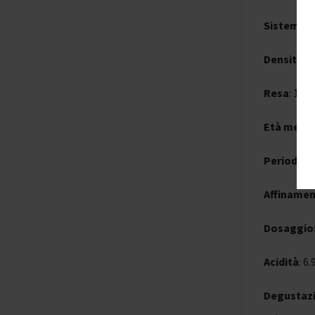
Sistemi d
Densità d
Resa
: 100 
Età media 
Periodo 
Affinamen
Dosaggio
Acidità
: 6.
Degustaz