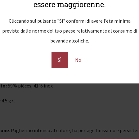
essere maggiorenne.
’allevamento
: Guyot
Cliccando sul pulsante "Sì" confermi di avere l’età minima
i impianto
: 5000 ceppi/ha
prevista dalle norme del tuo paese relativamente al consumo di
bevande alcoliche.
q.li/ha
delle viti
: 25 anni
SÌ
No
di vendemmia
: Fine agosto, inizio settembre
to:
59% pièces, 41% inox
:
4.5 g/l
9
ione
: Paglierino intenso al colore, ha perlage finissimo e persist