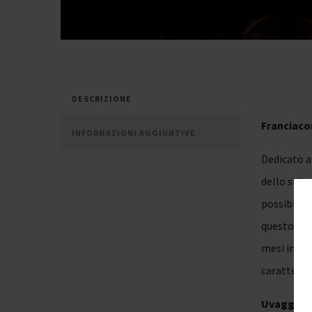
DESCRIZIONE
Franciaco
INFORMAZIONI AGGIUNTIVE
Dedicato al
dello stil
possibili, 
questo Fran
mesi in pi
caratteris
Uvaggio
: