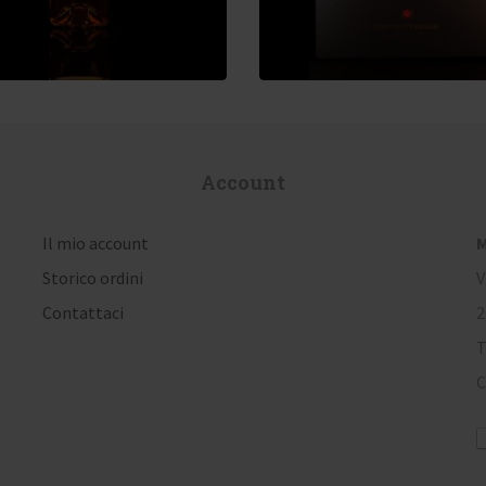
Account
Il mio account
M
Storico ordini
V
Contattaci
2
T
C