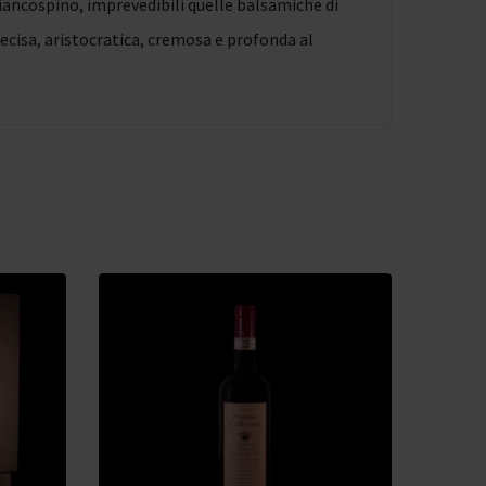
biancospino, imprevedibili quelle balsamiche di
 decisa, aristocratica, cremosa e profonda al
49,00
€