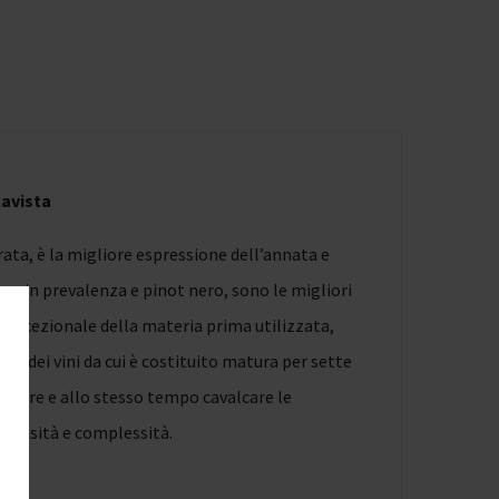
lavista
rata, è la migliore espressione dell’annata e
ay in prevalenza e pinot nero, sono le migliori
ità eccezionale della materia prima utilizzata,
arto dei vini da cui è costituito matura per sette
condare e allo stesso tempo cavalcare le
ntensità e complessità.