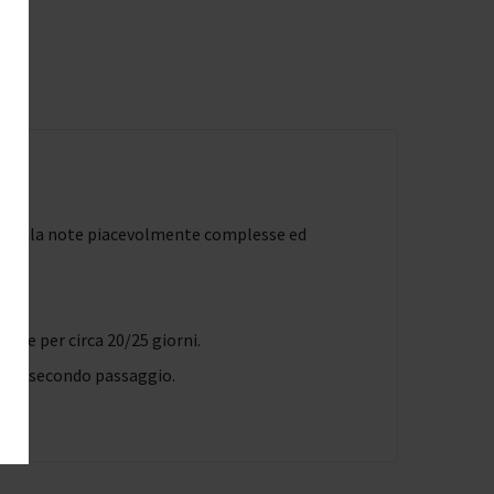
le, regala note piacevolmente complesse ed
ione per circa 20/25 giorni.
rimo e secondo passaggio.