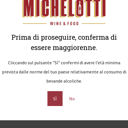
Prima di proseguire, conferma di
essere maggiorenne.
.G.T. Vigneti delle Dolomiti Tenuta San Leonardo
ande struttura ed acidità, il Riesling, con il suo carattere minera
Cliccando sul pulsante "Sì" confermi di avere l’età minima
prevista dalle norme del tuo paese relativamente al consumo di
00% Riesling
bevande alcoliche.
one
: 12 ore di macerazione a freddo, pressatura soffice e fermentaz
nto
: 12 mesi sui propri lieviti in Tonneaux di rovere francese, di p
SÌ
No
l’invecchiamento
: 10 anni e più