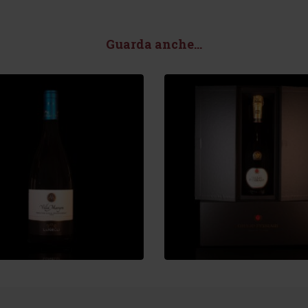
Guarda anche...
00
€
190,00
€