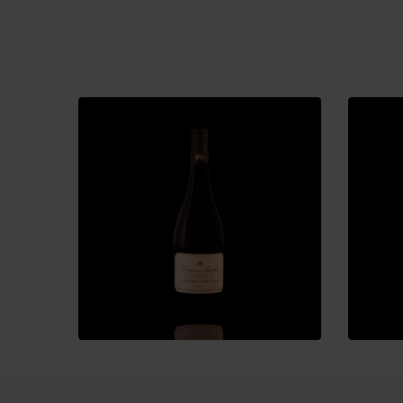
45,20
€
27,