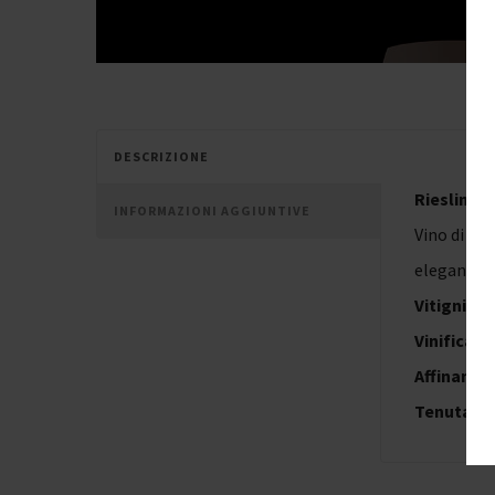
DESCRIZIONE
Riesling I
INFORMAZIONI AGGIUNTIVE
Vino di gr
eleganti.
Vitigni
: 1
Vinificazi
Affiname
Tenuta al