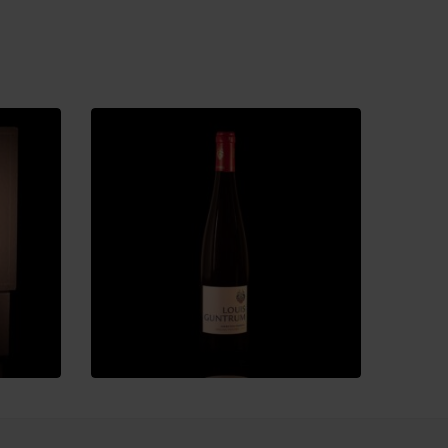
21,38
€