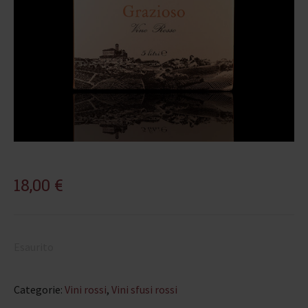
18,00
€
Esaurito
Categorie:
Vini rossi
,
Vini sfusi rossi