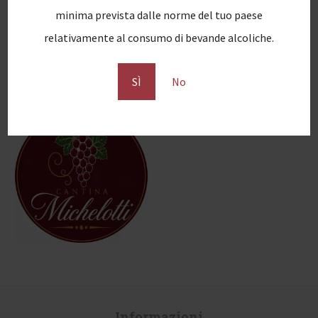
minima prevista dalle norme del tuo paese
relativamente al consumo di bevande alcoliche.
Guarda anche...
SÌ
No
Informazioni